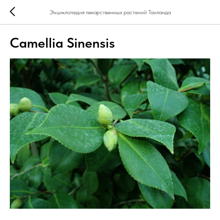
Энциклопедия лекарственных растений Таиланда
Camellia Sinensis